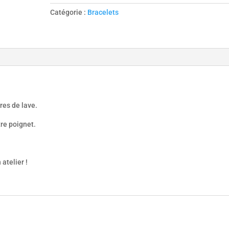
de
Catégorie :
Bracelets
Tahiti
et
pierres
de
lave
rres de lave.
tre poignet.
atelier !