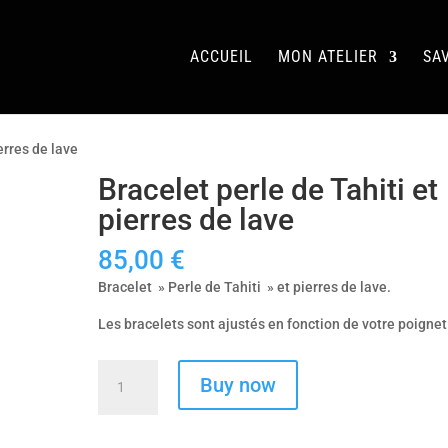
ACCUEIL
MON ATELIER
SAV
erres de lave
Bracelet perle de Tahiti et
pierres de lave
85,00
€
Bracelet » Perle de Tahiti » et pierres de lave.
Les bracelets sont ajustés en fonction de votre poignet
quantité
Buy now
de
Bracelet
perle